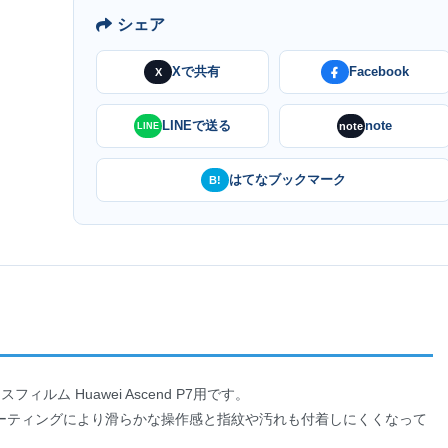
シェア
Xで共有
Facebook
X
LINEで送る
note
note
LINE
はてなブックマーク
B!
ルム Huawei Ascend P7用です。
ーティングにより滑らかな操作感と指紋や汚れも付着しにくくなって