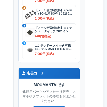
7,000円(税込)
3
【メール便送料無料】Xperia
5（SO-01M SOV41 J9260）
SIMカードトレイ 全4色
1,500円(税込)
4
【メール便送料無料】ニンテ
ンドー スイッチ 2R2 インダ
クタ(コイル)
440円(税込)
5
ニンテンドー スイッチ 有機
ELモデル USB TYPE-C コネ
クター交換修理
7,000円(税込)
店長コーナー
MOUMANTAIです
修理用パーツやアクセサリ販売。ス
マホやタブレットの修理もおまかせ
ください。