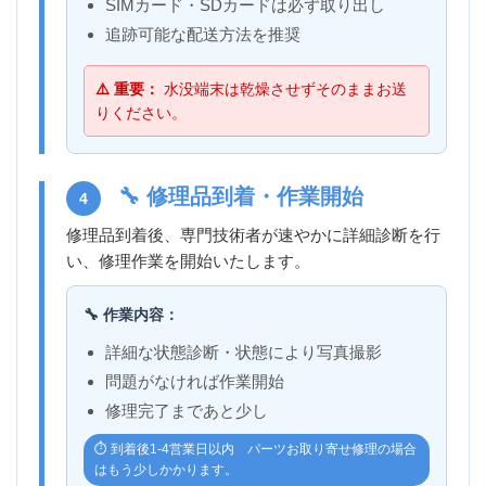
SIMカード・SDカードは必ず取り出し
追跡可能な配送方法を推奨
⚠️ 重要：
水没端末は乾燥させずそのままお送
りください。
🔧 修理品到着・作業開始
4
修理品到着後、専門技術者が速やかに詳細診断を行
い、修理作業を開始いたします。
🔧 作業内容：
詳細な状態診断・状態により写真撮影
問題がなければ作業開始
修理完了まであと少し
⏱️ 到着後1-4営業日以内 パーツお取り寄せ修理の場合
はもう少しかかります。