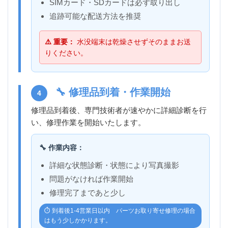
SIMカード・SDカードは必ず取り出し
追跡可能な配送方法を推奨
⚠️ 重要：
水没端末は乾燥させずそのままお送
りください。
🔧 修理品到着・作業開始
4
修理品到着後、専門技術者が速やかに詳細診断を行
い、修理作業を開始いたします。
🔧 作業内容：
詳細な状態診断・状態により写真撮影
問題がなければ作業開始
修理完了まであと少し
⏱️ 到着後1-4営業日以内 パーツお取り寄せ修理の場合
はもう少しかかります。