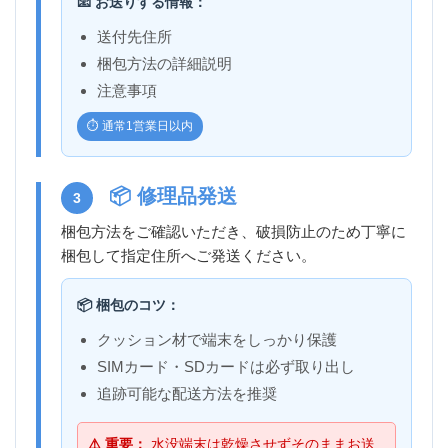
📧 お送りする情報：
送付先住所
梱包方法の詳細説明
注意事項
⏱️ 通常1営業日以内
📦 修理品発送
3
梱包方法をご確認いただき、破損防止のため丁寧に
梱包して指定住所へご発送ください。
📦 梱包のコツ：
クッション材で端末をしっかり保護
SIMカード・SDカードは必ず取り出し
追跡可能な配送方法を推奨
⚠️ 重要：
水没端末は乾燥させずそのままお送