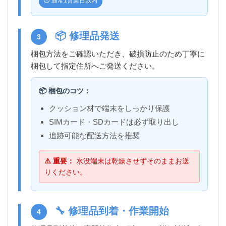
⏱️ 通常1営業日以内
📦 修理品発送
3
梱包方法をご確認いただき、破損防止のため丁寧に
梱包して指定住所へご発送ください。
📦 梱包のコツ：
クッション材で端末をしっかり保護
SIMカード・SDカードは必ず取り出し
追跡可能な配送方法を推奨
⚠️ 重要：
水没端末は乾燥させずそのままお送
りください。
🔧 修理品到着・作業開始
4