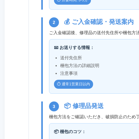
⏱️ 所要時間: 3-5分
💰 ご入金確認・発送案内
2
ご入金確認後、修理品の送付先住所や梱包方
📧 お送りする情報：
送付先住所
梱包方法の詳細説明
注意事項
⏱️ 通常1営業日以内
📦 修理品発送
3
梱包方法をご確認いただき、破損防止のため
📦 梱包のコツ：