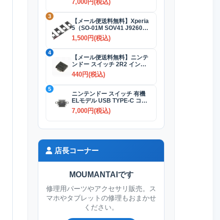
7,000円(税込)
3
【メール便送料無料】Xperia
5（SO-01M SOV41 J9260）
SIMカードトレイ 全4色
1,500円(税込)
4
【メール便送料無料】ニンテ
ンドー スイッチ 2R2 インダ
クタ(コイル)
440円(税込)
5
ニンテンドー スイッチ 有機
ELモデル USB TYPE-C コネ
クター交換修理
7,000円(税込)
店長コーナー
MOUMANTAIです
修理用パーツやアクセサリ販売。ス
マホやタブレットの修理もおまかせ
ください。