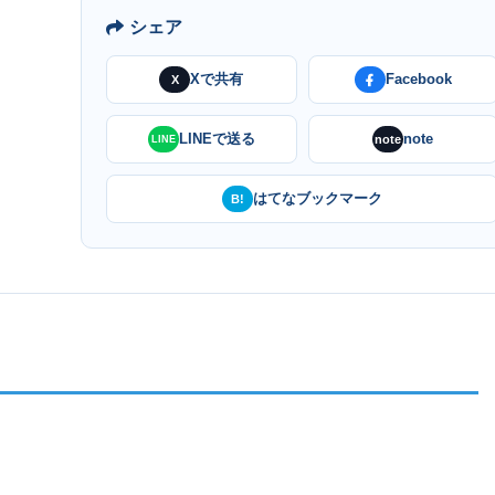
シェア
Xで共有
Facebook
X
LINEで送る
note
note
LINE
はてなブックマーク
B!