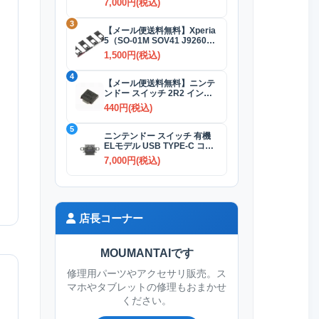
7,000円(税込)
3
【メール便送料無料】Xperia
5（SO-01M SOV41 J9260）
SIMカードトレイ 全4色
1,500円(税込)
4
【メール便送料無料】ニンテ
ンドー スイッチ 2R2 インダ
クタ(コイル)
440円(税込)
5
ニンテンドー スイッチ 有機
ELモデル USB TYPE-C コネ
クター交換修理
7,000円(税込)
店長コーナー
MOUMANTAIです
修理用パーツやアクセサリ販売。ス
マホやタブレットの修理もおまかせ
ください。