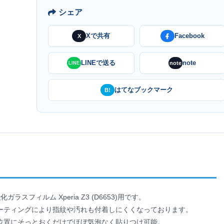
シェア
Xで共有
Facebook
X
LINEで送る
note
note
LINE
はてなブックマーク
B!
フィルム Xperia Z3 (D6653)用です。
ーティングにより指紋や汚れも付着しにくくなっております。
位置にそっとおくだけでほぼ気泡なく貼りつけ可能。