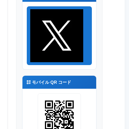
R8
モバイル QR コード