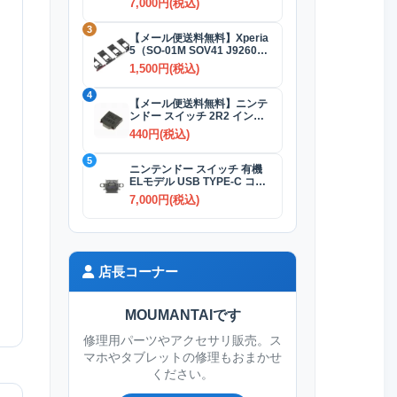
7,000円(税込)
3
【メール便送料無料】Xperia
5（SO-01M SOV41 J9260）
SIMカードトレイ 全4色
1,500円(税込)
4
【メール便送料無料】ニンテ
ンドー スイッチ 2R2 インダ
クタ(コイル)
440円(税込)
5
ニンテンドー スイッチ 有機
ELモデル USB TYPE-C コネ
クター交換修理
7,000円(税込)
店長コーナー
MOUMANTAIです
修理用パーツやアクセサリ販売。ス
マホやタブレットの修理もおまかせ
ください。