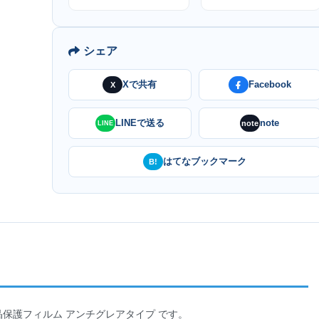
シェア
Xで共有
Facebook
X
LINEで送る
note
note
LINE
はてなブックマーク
B!
 液晶保護フィルム アンチグレアタイプ です。