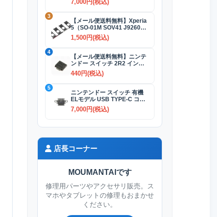
7,000円(税込)
3
【メール便送料無料】Xperia
5（SO-01M SOV41 J9260）
SIMカードトレイ 全4色
1,500円(税込)
4
【メール便送料無料】ニンテ
ンドー スイッチ 2R2 インダ
クタ(コイル)
440円(税込)
5
ニンテンドー スイッチ 有機
ELモデル USB TYPE-C コネ
クター交換修理
7,000円(税込)
店長コーナー
MOUMANTAIです
修理用パーツやアクセサリ販売。ス
マホやタブレットの修理もおまかせ
ください。