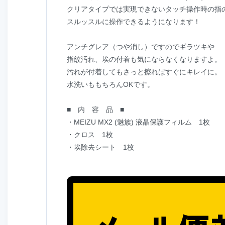
クリアタイプでは実現できないタッチ操作時の指
スルッスルに操作できるようになります！
アンチグレア（つや消し）ですのでギラツキや
指紋汚れ、埃の付着も気にならなくなりますよ。
汚れが付着してもさっと擦ればすぐにキレイに。
水洗いももちろんOKです。
■ 内 容 品 ■
・MEIZU MX2 (魅族) 液晶保護フィルム 1枚
・クロス 1枚
・埃除去シート 1枚