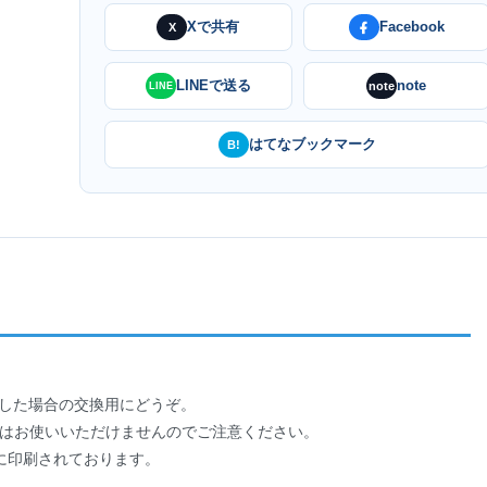
Xで共有
Facebook
X
LINEで送る
note
note
LINE
はてなブックマーク
B!
りした場合の交換用にどうぞ。
末ではお使いいただけませんのでご注意ください。
に印刷されております。