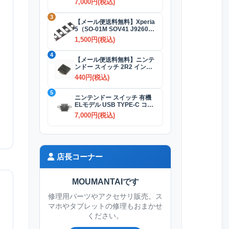
7,000円(税込)
3
【メール便送料無料】Xperia
5（SO-01M SOV41 J9260）
SIMカードトレイ 全4色
1,500円(税込)
4
【メール便送料無料】ニンテ
ンドー スイッチ 2R2 インダ
クタ(コイル)
440円(税込)
5
ニンテンドー スイッチ 有機
ELモデル USB TYPE-C コネ
クター交換修理
7,000円(税込)
店長コーナー
MOUMANTAIです
修理用パーツやアクセサリ販売。ス
マホやタブレットの修理もおまかせ
ください。