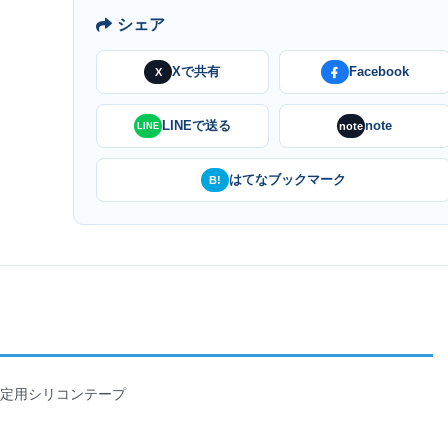
シェア
Xで共有
Facebook
X
LINEで送る
note
note
LINE
はてなブックマーク
B!
タン固定用シリコンテープ