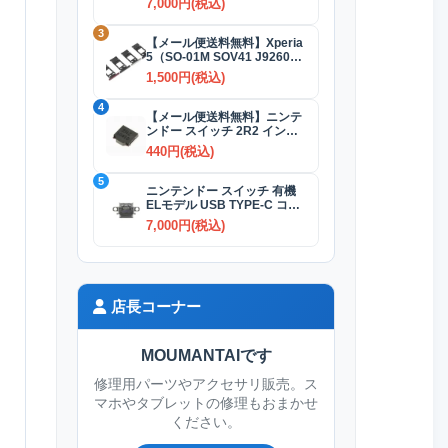
7,000円(税込)
3
【メール便送料無料】Xperia
5（SO-01M SOV41 J9260）
SIMカードトレイ 全4色
1,500円(税込)
4
【メール便送料無料】ニンテ
ンドー スイッチ 2R2 インダ
クタ(コイル)
440円(税込)
5
ニンテンドー スイッチ 有機
ELモデル USB TYPE-C コネ
クター交換修理
7,000円(税込)
店長コーナー
MOUMANTAIです
修理用パーツやアクセサリ販売。ス
マホやタブレットの修理もおまかせ
ください。