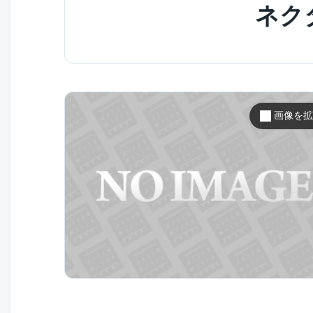
ネク
画像を拡