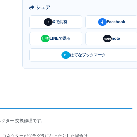
シェア
Xで共有
Facebook
X
LINEで送る
note
note
LINE
はてなブックマーク
B!
E-Cコネクター 交換修理です。
、コネクターがグラグラになったりした場合は