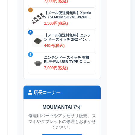
7,000円(税込)
3
【メール便送料無料】Xperia
5（SO-01M SOV41 J9260）
SIMカードトレイ 全4色
1,500円(税込)
4
【メール便送料無料】ニンテ
ンドー スイッチ 2R2 インダ
クタ(コイル)
440円(税込)
5
ニンテンドー スイッチ 有機
ELモデル USB TYPE-C コネ
クター交換修理
7,000円(税込)
店長コーナー
MOUMANTAIです
修理用パーツやアクセサリ販売。ス
マホやタブレットの修理もおまかせ
ください。