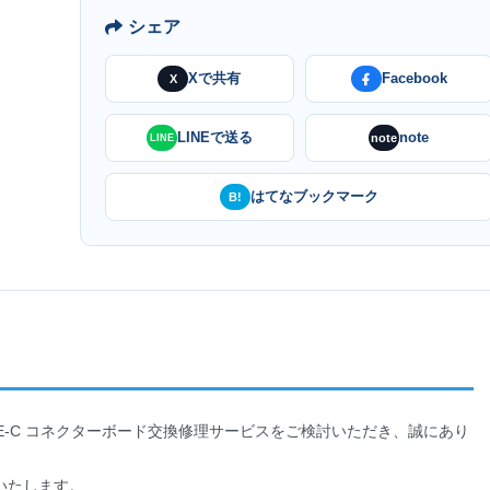
シェア
Xで共有
Facebook
X
LINEで送る
note
note
LINE
はてなブックマーク
B!
8） USB TYPE-C コネクターボード交換修理サービスをご検討いただき、誠にあり
いたします。