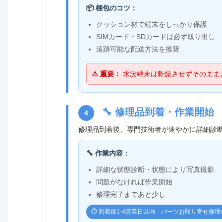
📦 梱包のコツ：
クッション材で端末をしっかり保護
SIMカード・SDカードは必ず取り出し
追跡可能な配送方法を推奨
⚠️ 重要：
水没端末は乾燥させずそのまま
🔧 修理品到着・作業開始
4
修理品到着後、専門技術者が速やかに詳細診
🔧 作業内容：
詳細な状態診断・状態により写真撮影
問題がなければ作業開始
修理完了まであと少し
⏱️ 到着後1-4営業日以内 パーツお取り寄せ修