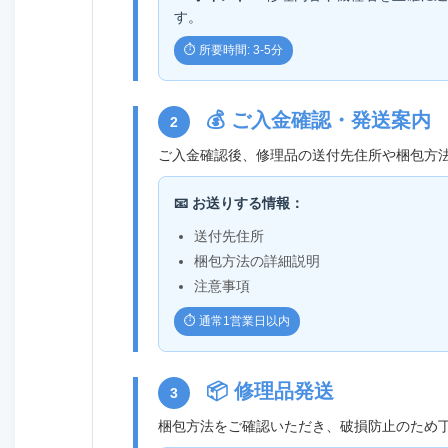
す。
⏱️ 所要時間: 3-5分
💰 ご入金確認・発送案内
2
ご入金確認後、修理品の送付先住所や梱包方
📧 お送りする情報：
送付先住所
梱包方法の詳細説明
注意事項
⏱️ 通常1営業日以内
📦 修理品発送
3
梱包方法をご確認いただき、破損防止のため