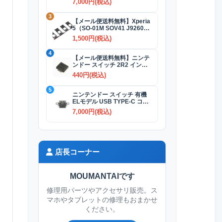
7,000円(税込)
3
【メール便送料無料】Xperia
5（SO-01M SOV41 J9260）
SIMカードトレイ 全4色
1,500円(税込)
4
【メール便送料無料】ニンテ
ンドー スイッチ 2R2 インダ
クタ(コイル)
440円(税込)
5
ニンテンドー スイッチ 有機
ELモデル USB TYPE-C コネ
クター交換修理
7,000円(税込)
店長コーナー
MOUMANTAIです
修理用パーツやアクセサリ販売。ス
マホやタブレットの修理もおまかせ
ください。