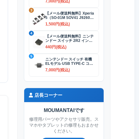
7,000円(税込)
3
【メール便送料無料】Xperia
5（SO-01M SOV41 J9260）
SIMカードトレイ 全4色
1,500円(税込)
4
【メール便送料無料】ニンテ
ンドー スイッチ 2R2 インダ
クタ(コイル)
440円(税込)
5
ニンテンドー スイッチ 有機
ELモデル USB TYPE-C コネ
クター交換修理
7,000円(税込)
店長コーナー
MOUMANTAIです
修理用パーツやアクセサリ販売。ス
マホやタブレットの修理もおまかせ
ください。