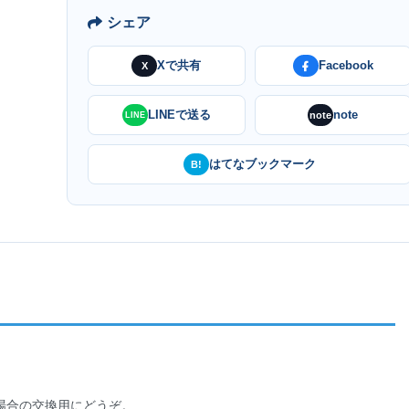
シェア
Xで共有
Facebook
X
LINEで送る
note
note
LINE
はてなブックマーク
B!
場合の交換用にどうぞ。