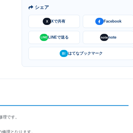
シェア
Xで共有
Facebook
X
LINEで送る
note
note
LINE
はてなブックマーク
B!
換修理です。
の修理となります。