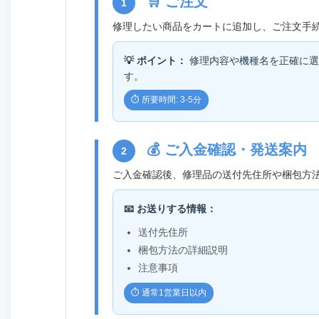
🛒 ご注文
1
修理したい商品をカートに追加し、ご注文手
💡 ポイント：
修理内容や機種名を正確に選
す。
⏱️ 所要時間: 3-5分
💰 ご入金確認・発送案内
2
ご入金確認後、修理品の送付先住所や梱包方
📧 お送りする情報：
送付先住所
梱包方法の詳細説明
注意事項
⏱️ 通常1営業日以内