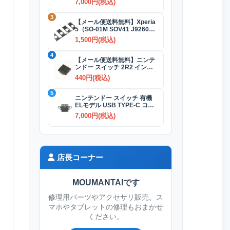
7,000円(税込)
3
【メール便送料無料】Xperia
5（SO-01M SOV41 J9260）
SIMカードトレイ 全4色
1,500円(税込)
4
【メール便送料無料】ニンテ
ンドー スイッチ 2R2 インダ
クタ(コイル)
440円(税込)
5
ニンテンドー スイッチ 有機
ELモデル USB TYPE-C コネ
クター交換修理
7,000円(税込)
店長コーナー
MOUMANTAIです
修理用パーツやアクセサリ販売。ス
マホやタブレットの修理もおまかせ
ください。