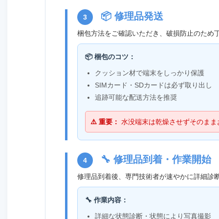
📦 修理品発送
3
梱包方法をご確認いただき、破損防止のため
📦 梱包のコツ：
クッション材で端末をしっかり保護
SIMカード・SDカードは必ず取り出し
追跡可能な配送方法を推奨
⚠️ 重要：
水没端末は乾燥させずそのまま
🔧 修理品到着・作業開始
4
修理品到着後、専門技術者が速やかに詳細診
🔧 作業内容：
詳細な状態診断・状態により写真撮影