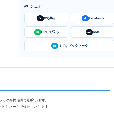
シェア
Xで共有
Facebook
X
LINEで送る
note
note
LINE
はてなブックマーク
B!
SSY ブラック交換修理で御座います。
と同じパーツで修理いたします。