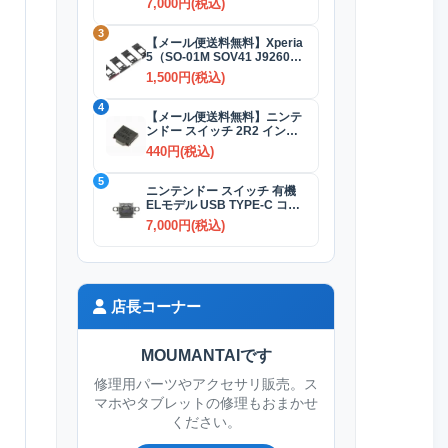
7,000円(税込)
3
【メール便送料無料】Xperia
5（SO-01M SOV41 J9260）
SIMカードトレイ 全4色
1,500円(税込)
4
【メール便送料無料】ニンテ
ンドー スイッチ 2R2 インダ
クタ(コイル)
440円(税込)
5
ニンテンドー スイッチ 有機
ELモデル USB TYPE-C コネ
クター交換修理
7,000円(税込)
店長コーナー
MOUMANTAIです
修理用パーツやアクセサリ販売。ス
マホやタブレットの修理もおまかせ
ください。