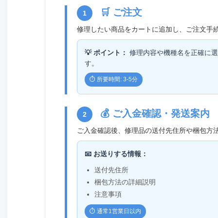
🛒 ご注文
1
修理したい商品をカートに追加し、ご注文手
💡 ポイント：
修理内容や機種名を正確に選
す。
⏱️ 所要時間: 3-5分
💰 ご入金確認・発送案内
2
ご入金確認後、修理品の送付先住所や梱包方
📧 お送りする情報：
送付先住所
梱包方法の詳細説明
注意事項
⏱️ 通常1営業日以内