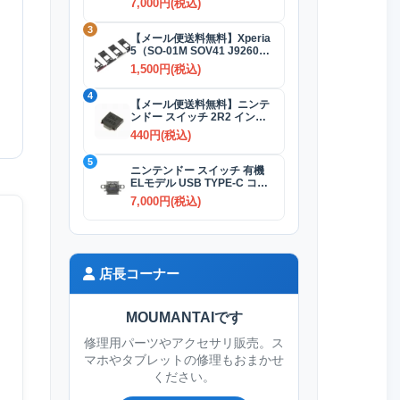
7,000円(税込)
3
【メール便送料無料】Xperia
5（SO-01M SOV41 J9260）
SIMカードトレイ 全4色
1,500円(税込)
4
【メール便送料無料】ニンテ
ンドー スイッチ 2R2 インダ
クタ(コイル)
440円(税込)
5
ニンテンドー スイッチ 有機
ELモデル USB TYPE-C コネ
クター交換修理
7,000円(税込)
店長コーナー
MOUMANTAIです
修理用パーツやアクセサリ販売。ス
マホやタブレットの修理もおまかせ
ください。