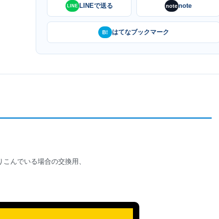
LINEで送る
note
note
LINE
はてなブックマーク
B!
りこんでいる場合の交換用、