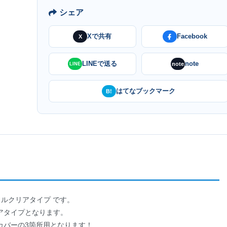
シェア
Xで共有
Facebook
X
LINEで送る
note
note
LINE
はてなブックマーク
B!
スタルクリアタイプ です。
アタイプとなります。
カバーの3箇所用となります！