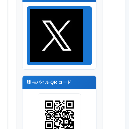
R8
モバイル QR コード