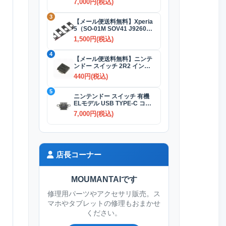
7,000円(税込)
3
【メール便送料無料】Xperia
5（SO-01M SOV41 J9260）
SIMカードトレイ 全4色
1,500円(税込)
4
【メール便送料無料】ニンテ
ンドー スイッチ 2R2 インダ
クタ(コイル)
440円(税込)
5
ニンテンドー スイッチ 有機
ELモデル USB TYPE-C コネ
クター交換修理
7,000円(税込)
店長コーナー
MOUMANTAIです
修理用パーツやアクセサリ販売。ス
マホやタブレットの修理もおまかせ
ください。