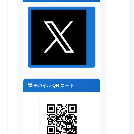
R8
モバイル QR コード