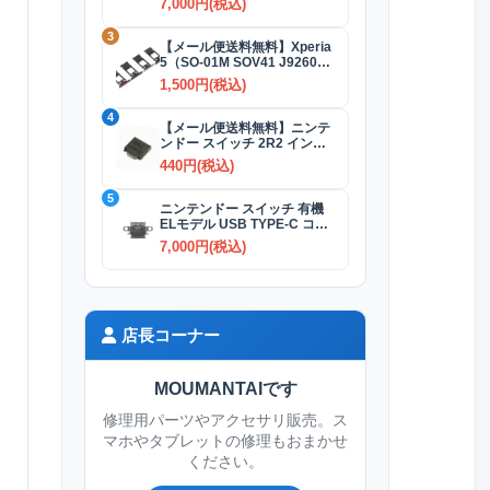
7,000円(税込)
3
【メール便送料無料】Xperia
5（SO-01M SOV41 J9260）
SIMカードトレイ 全4色
1,500円(税込)
4
【メール便送料無料】ニンテ
ンドー スイッチ 2R2 インダ
クタ(コイル)
440円(税込)
5
ニンテンドー スイッチ 有機
ELモデル USB TYPE-C コネ
クター交換修理
7,000円(税込)
店長コーナー
MOUMANTAIです
修理用パーツやアクセサリ販売。ス
マホやタブレットの修理もおまかせ
ください。