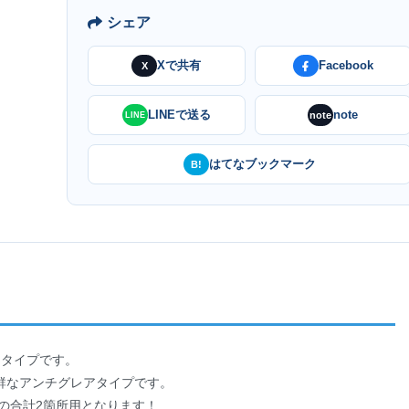
シェア
Xで共有
Facebook
X
LINEで送る
note
note
LINE
はてなブックマーク
B!
レアタイプです。
群なアンチグレアタイプです。
1 の合計2箇所用となります！