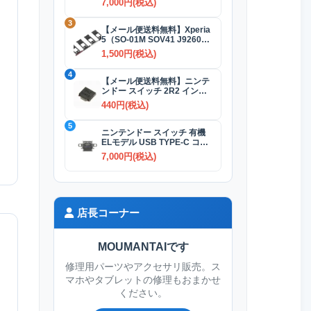
7,000円(税込)
3
【メール便送料無料】Xperia
5（SO-01M SOV41 J9260）
SIMカードトレイ 全4色
1,500円(税込)
4
【メール便送料無料】ニンテ
ンドー スイッチ 2R2 インダ
クタ(コイル)
440円(税込)
5
ニンテンドー スイッチ 有機
ELモデル USB TYPE-C コネ
クター交換修理
7,000円(税込)
店長コーナー
MOUMANTAIです
修理用パーツやアクセサリ販売。ス
マホやタブレットの修理もおまかせ
ください。