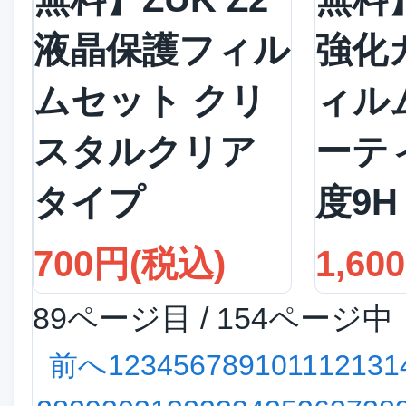
液晶保護フィル
強化
ムセット クリ
ィル
スタルクリア
ーテ
タイプ
度9H
700円(税込)
1,60
89ページ目 / 154ページ中
前へ
1
2
3
4
5
6
7
8
9
10
11
12
13
1