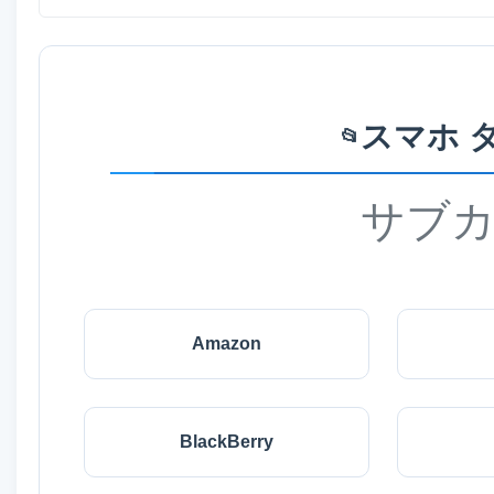
スマホ 
📂
サブ
Amazon
BlackBerry