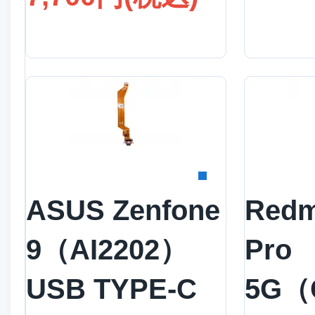
詳細を見る
詳
ASUS Zenfone
Redm
9（AI2202）
Pro
USB TYPE-C
5G（