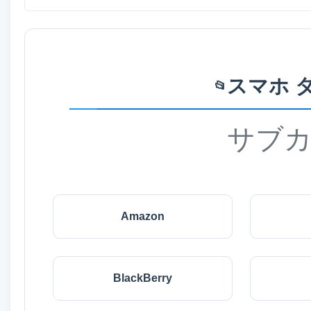
スマホ 
📂
サブ
Amazon
BlackBerry