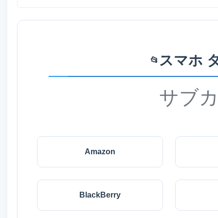
スマホ 
📂
サブ
Amazon
BlackBerry