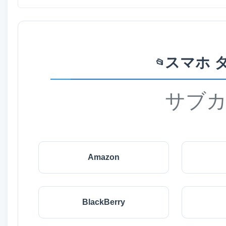
スマホ 
📂
サブ
Amazon
BlackBerry