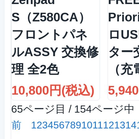
S（Z580CA）
Prio
フロントパネ
ロU
ルASSY 交換修
ター
理 全2色
（充
10,800円(税込)
5,94
65ページ目 / 154ページ中
前
1
2
3
4
5
6
7
8
9
10
11
12
13
14