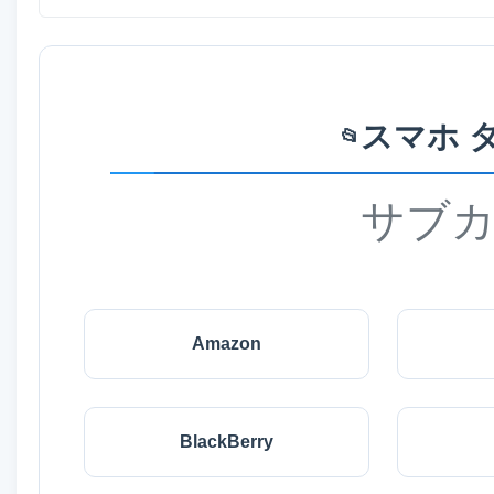
スマホ 
📂
サブ
Amazon
BlackBerry