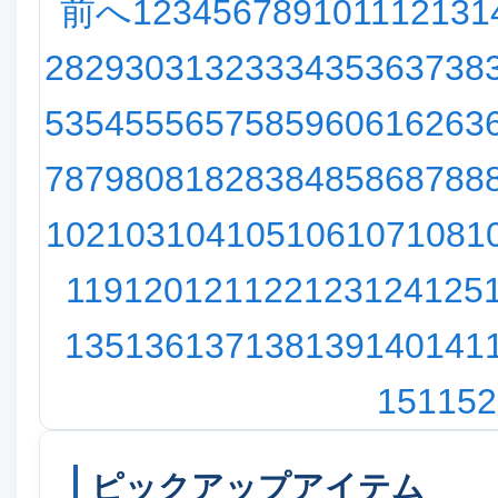
前へ
1
2
3
4
5
6
7
8
9
10
11
12
13
1
28
29
30
31
32
33
34
35
36
37
38
53
54
55
56
57
58
59
60
61
62
63
78
79
80
81
82
83
84
85
86
87
88
102
103
104
105
106
107
108
1
119
120
121
122
123
124
125
135
136
137
138
139
140
141
151
152
ピックアップアイテム