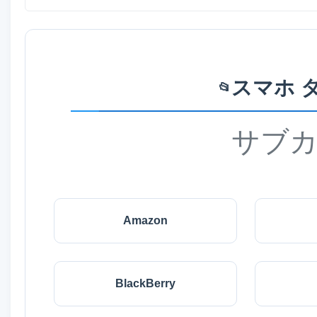
スマホ 
📂
サブ
Amazon
BlackBerry