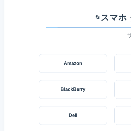
スマホ
📂
Amazon
BlackBerry
Dell