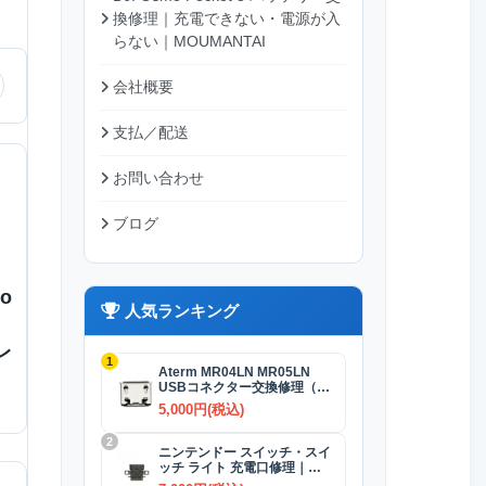
換修理｜充電できない・電源が入
らない｜MOUMANTAI
会社概要
支払／配送
お問い合わせ
ブログ
o
人気ランキング
レ
1
Aterm MR04LN MR05LN
USBコネクター交換修理（充
電）
5,000円(税込)
2
ニンテンドー スイッチ・スイ
ッチ ライト 充電口修理｜
USB-Cコネクター 交換修理