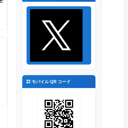
2モ
モバイル QR コード