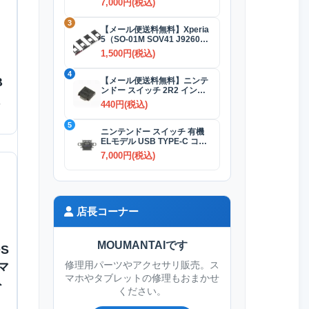
7,000円(税込)
3
【メール便送料無料】Xperia
5（SO-01M SOV41 J9260）
SIMカードトレイ 全4色
1,500円(税込)
4
B
【メール便送料無料】ニンテ
ンドー スイッチ 2R2 インダ
クタ(コイル)
440円(税込)
5
ニンテンドー スイッチ 有機
ELモデル USB TYPE-C コネ
クター交換修理
7,000円(税込)
店長コーナー
MOUMANTAIです
S
 マ
修理用パーツやアクセサリ販売。ス
マホやタブレットの修理もおまかせ
ト
ください。