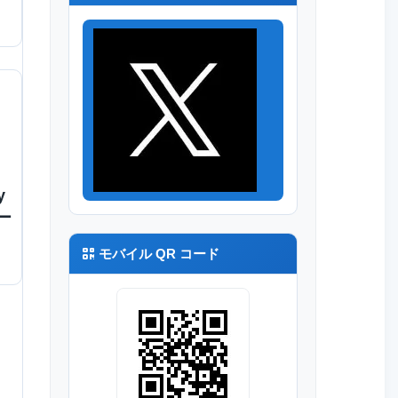
y
ー
モバイル QR コード