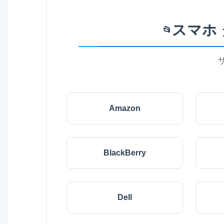
スマホ
📂
Amazon
BlackBerry
Dell