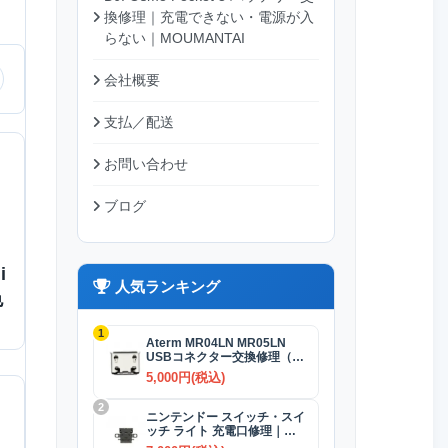
換修理｜充電できない・電源が入
らない｜MOUMANTAI
会社概要
支払／配送
お問い合わせ
ブログ
i
人気ランキング
色
1
Aterm MR04LN MR05LN
USBコネクター交換修理（充
電）
5,000円(税込)
2
ニンテンドー スイッチ・スイ
ッチ ライト 充電口修理｜
USB-Cコネクター 交換修理