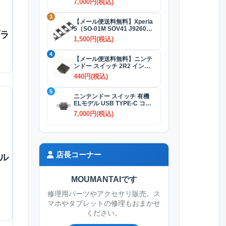
7,000円(税込)
3
【メール便送料無料】Xperia
5（SO-01M SOV41 J9260）
ブラ
SIMカードトレイ 全4色
1,500円(税込)
4
【メール便送料無料】ニンテ
ンドー スイッチ 2R2 インダ
クタ(コイル)
440円(税込)
5
ニンテンドー スイッチ 有機
ELモデル USB TYPE-C コネ
クター交換修理
7,000円(税込)
店長コーナー
ネル
MOUMANTAIです
修理用パーツやアクセサリ販売。ス
マホやタブレットの修理もおまかせ
ください。