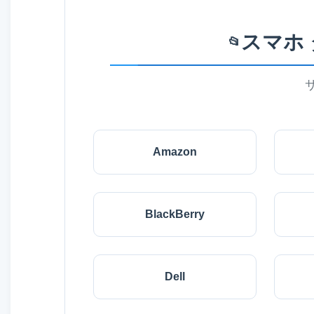
スマホ
📂
Amazon
BlackBerry
Dell