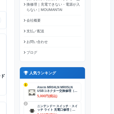
換修理｜充電できない・電源が入
らない｜MOUMANTAI
会社概要
支払／配送
お問い合わせ
ブログ
人気ランキング
ード
1
Aterm MR04LN MR05LN
USBコネクター交換修理（充
電）
5,000円(税込)
2
ニンテンドー スイッチ・スイ
ッチ ライト 充電口修理｜
USB-Cコネクター 交換修理