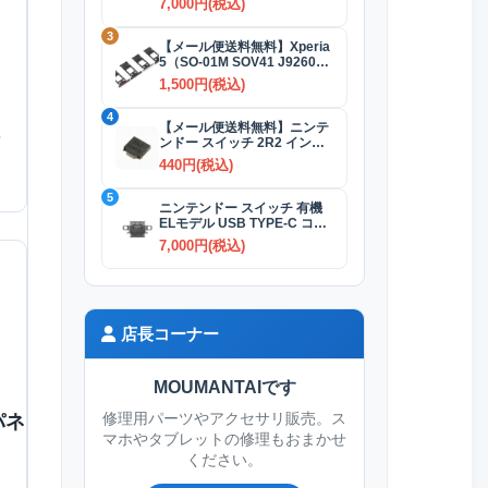
7,000円(税込)
3
【メール便送料無料】Xperia
5（SO-01M SOV41 J9260）
SIMカードトレイ 全4色
1,500円(税込)
4
【メール便送料無料】ニンテ
ンドー スイッチ 2R2 インダ
クタ(コイル)
440円(税込)
5
ニンテンドー スイッチ 有機
ELモデル USB TYPE-C コネ
クター交換修理
7,000円(税込)
店長コーナー
MOUMANTAIです
パネ
修理用パーツやアクセサリ販売。ス
マホやタブレットの修理もおまかせ
ください。