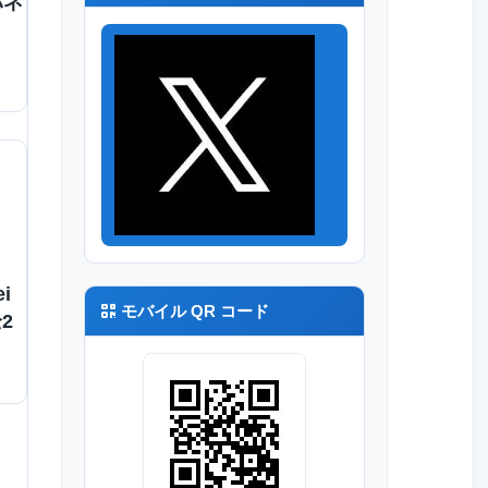
パネ
i
モバイル QR コード
2