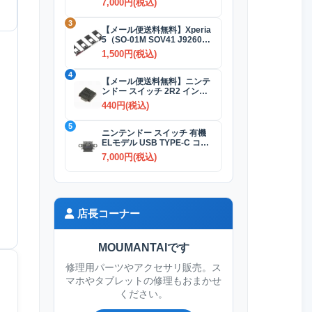
7,000円(税込)
3
【メール便送料無料】Xperia
5（SO-01M SOV41 J9260）
SIMカードトレイ 全4色
1,500円(税込)
4
【メール便送料無料】ニンテ
ンドー スイッチ 2R2 インダ
クタ(コイル)
440円(税込)
5
ニンテンドー スイッチ 有機
ELモデル USB TYPE-C コネ
クター交換修理
7,000円(税込)
店長コーナー
MOUMANTAIです
修理用パーツやアクセサリ販売。ス
マホやタブレットの修理もおまかせ
ください。