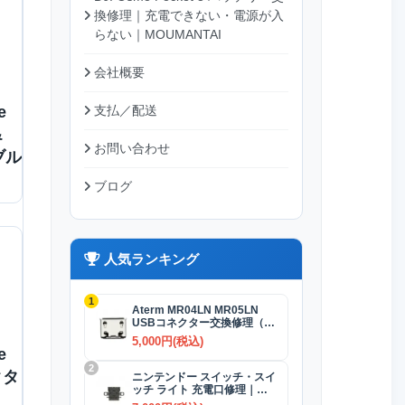
換修理｜充電できない・電源が入
らない｜MOUMANTAI
会社概要
e
支払／配送
&
お問い合わせ
ブル
ブログ
人気ランキング
1
Aterm MR04LN MR05LN
USBコネクター交換修理（充
電）
5,000円(税込)
e
2
クタ
ニンテンドー スイッチ・スイ
ッチ ライト 充電口修理｜
USB-Cコネクター 交換修理