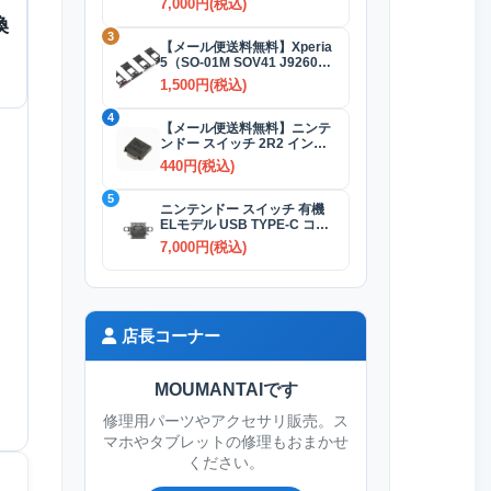
7,000円(税込)
換
3
【メール便送料無料】Xperia
5（SO-01M SOV41 J9260）
SIMカードトレイ 全4色
1,500円(税込)
4
【メール便送料無料】ニンテ
ンドー スイッチ 2R2 インダ
クタ(コイル)
440円(税込)
5
ニンテンドー スイッチ 有機
ELモデル USB TYPE-C コネ
クター交換修理
7,000円(税込)
店長コーナー
MOUMANTAIです
修理用パーツやアクセサリ販売。ス
マホやタブレットの修理もおまかせ
ください。