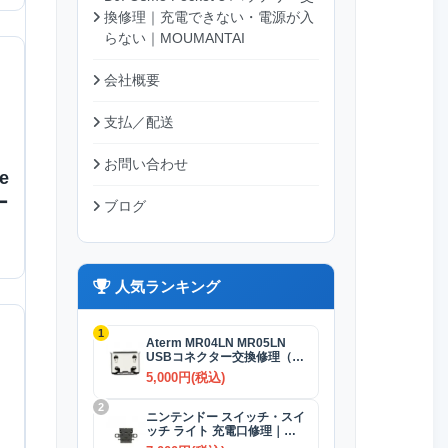
換修理｜充電できない・電源が入
らない｜MOUMANTAI
会社概要
支払／配送
お問い合わせ
e
ー
ブログ
人気ランキング
1
Aterm MR04LN MR05LN
USBコネクター交換修理（充
電）
5,000円(税込)
2
ニンテンドー スイッチ・スイ
ッチ ライト 充電口修理｜
USB-Cコネクター 交換修理