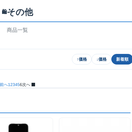
その他
🛍️
商品一覧
↑
価格
↓
価格
新着順
前へ
1
2
3
4
5
6
次へ