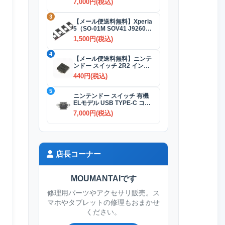
7,000円(税込)
3
【メール便送料無料】Xperia
5（SO-01M SOV41 J9260）
SIMカードトレイ 全4色
1,500円(税込)
4
【メール便送料無料】ニンテ
ンドー スイッチ 2R2 インダ
クタ(コイル)
440円(税込)
5
ニンテンドー スイッチ 有機
ELモデル USB TYPE-C コネ
クター交換修理
7,000円(税込)
店長コーナー
MOUMANTAIです
修理用パーツやアクセサリ販売。ス
マホやタブレットの修理もおまかせ
ください。