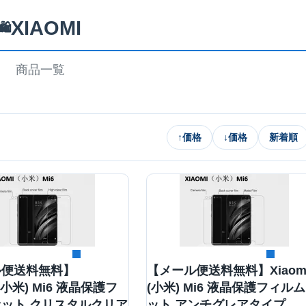
XIAOMI
🛍️
商品一覧
↑
価格
↓
価格
新着順
詳細を見る
詳細を見る
ル便送料無料】
【メール便送料無料】Xiaom
I(小米) Mi6 液晶保護フ
(小米) Mi6 液晶保護フィル
ット クリスタルクリア
ット アンチグレアタイプ