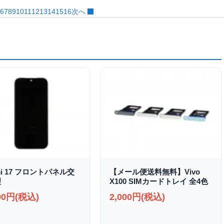
6
7
8
9
10
11
12
13
14
15
16
次へ
mi 17 フロントパネル交
【メール便送料無料】Vivo
理
X100 SIMカードトレイ 全4色
000円(税込)
2,000円(税込)