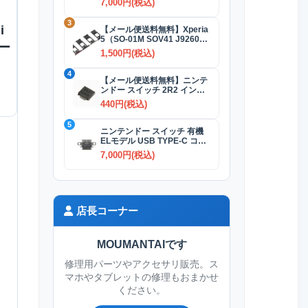
7,000円(税込)
3
i
【メール便送料無料】Xperia
5（SO-01M SOV41 J9260）
ー
SIMカードトレイ 全4色
1,500円(税込)
4
【メール便送料無料】ニンテ
ンドー スイッチ 2R2 インダ
クタ(コイル)
440円(税込)
5
ニンテンドー スイッチ 有機
ELモデル USB TYPE-C コネ
クター交換修理
7,000円(税込)
店長コーナー
MOUMANTAIです
修理用パーツやアクセサリ販売。ス
マホやタブレットの修理もおまかせ
ください。