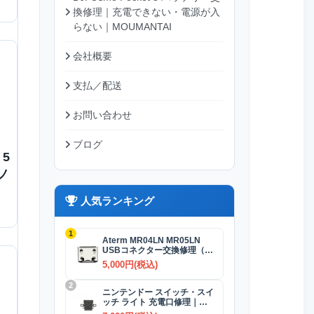
換修理｜充電できない・電源が入
らない｜MOUMANTAI
会社概要
支払／配送
お問い合わせ
ブログ
 5
ノ
人気ランキング
1
Aterm MR04LN MR05LN
USBコネクター交換修理（充
電）
5,000円(税込)
2
ニンテンドー スイッチ・スイ
ッチ ライト 充電口修理｜
USB-Cコネクター 交換修理