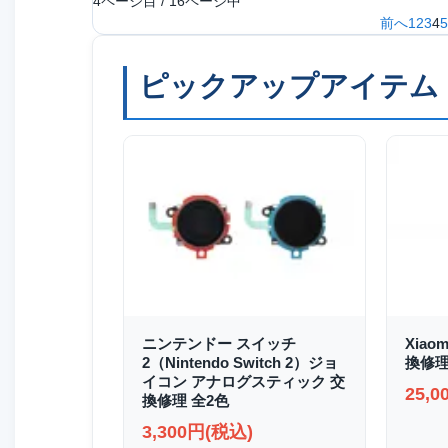
4ページ目 / 16ページ中
前へ
1
2
3
4
5
ピックアップアイテム
ニンテンドー スイッチ
Xiao
2（Nintendo Switch 2）ジョ
換修
イコン アナログスティック 交
25,
換修理 全2色
3,300円(税込)