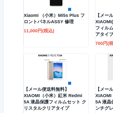
詳細を見る
Xiaomi （小米）Mi5s Plus フ
【メー
ロントパネルASSY 修理
XIAOM
フィルム
11,000円(税込)
アタイ
700円(
詳細を見る
【メール便送料無料】
【メー
XIAOMI（小米）紅米 Redmi
XIAOM
5A 液晶保護フィルムセット ク
5A 液
リスタルクリアタイプ
ンチグ