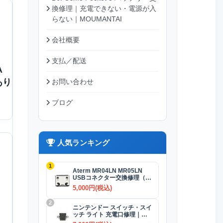
換修理｜充電できない・電源が入
らない｜MOUMANTAI
会社概要
支払／配送
A
あり
お問い合わせ
ブログ
人気ランキング
1
Aterm MR04LN MR05LN
USBコネクター交換修理（充
電）
5,000円(税込)
2
ニンテンドー スイッチ・スイ
ッチ ライト 充電口修理｜
USB-Cコネクター 交換修理