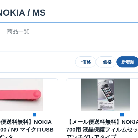
NOKIA / MS
商品一覧
↑
価格
↓
価格
新着順
詳細を見る
詳細を見る
便送料無料】NOKIA
【メール便送料無料】NOKI
800 / N9 マイクロUSB
700用 液晶保護フィルムセ
ゼンタ
アンチグレアタイプ