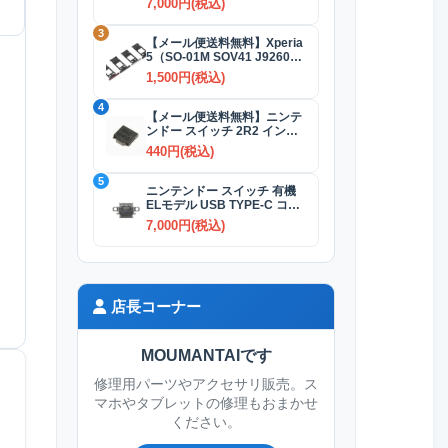
7,000円(税込)
3
【メール便送料無料】Xperia
5（SO-01M SOV41 J9260）
SIMカードトレイ 全4色
1,500円(税込)
4
【メール便送料無料】ニンテ
ンドー スイッチ 2R2 インダ
クタ(コイル)
440円(税込)
5
ニンテンドー スイッチ 有機
ELモデル USB TYPE-C コネ
クター交換修理
7,000円(税込)
店長コーナー
MOUMANTAIです
修理用パーツやアクセサリ販売。ス
マホやタブレットの修理もおまかせ
ください。